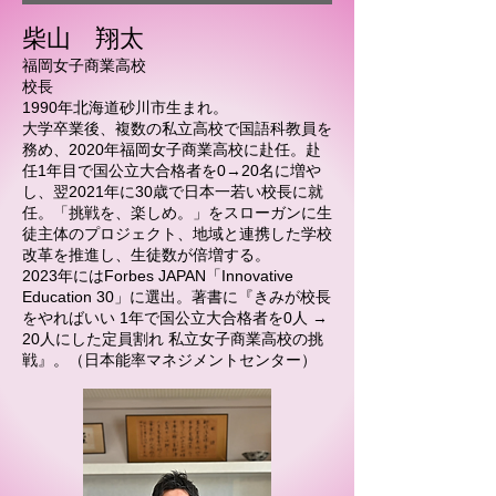
柴山 翔太
福岡女子商業高校
校長
1990年北海道砂川市生まれ。
大学卒業後、複数の私立高校で国語科教員を
務め、2020年福岡女子商業高校に赴任。
赴
任1年目で国公立大合格者を0→20名に増や
し、翌2021年に30歳で日本一若い校長に就
任。「挑戦を、楽しめ。」をスローガンに生
徒主体のプロジェクト、地域と連携した学校
改革を推進し、生徒数が倍増する。
2023年にはForbes JAPAN「Innovative
Education 30」に選出。著書に『きみが校長
をやればいい 1年で国公立大合格者を0人 →
20人にした定員割れ 私立女子商業高校の挑
戦』。（日本能率マネジメントセンター）