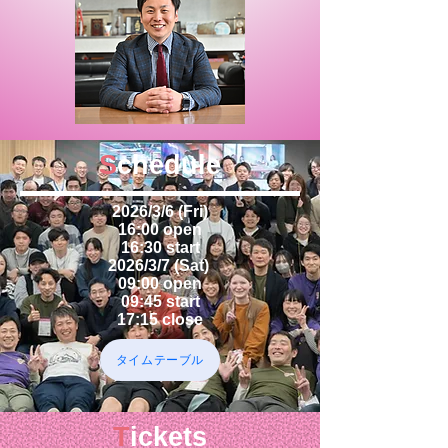
S
chedule
2026/3/6 (Fri)
16:00 open
16:30 start
2026/3/7 (Sat)
09:00 open
09:45 start
17:15 close
タイムテーブル
T
ickets