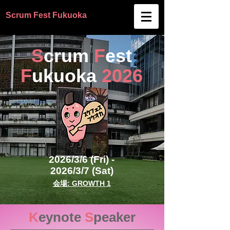
Scrum Fest
Fukuoka
S
crum
F
est
F
ukuo
ka
2026
2026/3/6 (Fri) -
2026/3/7 (Sat)
会場: GROWTH 1
K
eynote
S
peaker