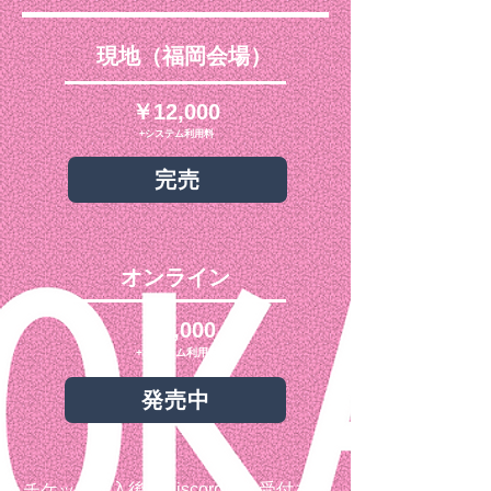
現地（福岡会場）
￥12,000
+システム利用料
完売
​オンライン
￥6,000
+システム利用料
発売中
チケット購入後にDiscordにて
受付を行